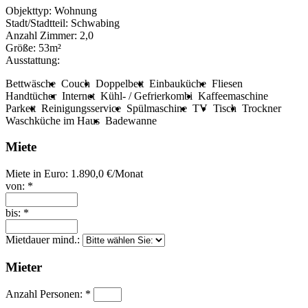
Objekttyp:
Wohnung
Stadt/Stadtteil:
Schwabing
Anzahl Zimmer:
2,0
Größe:
53m²
Ausstattung:
Bettwäsche
Couch
Doppelbett
Einbauküche
Fliesen
Handtücher
Internet
Kühl- / Gefrierkombi
Kaffeemaschine
Parkett
Reinigungsservice
Spülmaschine
TV
Tisch
Trockner
Waschküche im Haus
Badewanne
Miete
Miete in Euro:
1.890,0 €/Monat
von: *
bis: *
Mietdauer mind.:
Mieter
Anzahl Personen: *