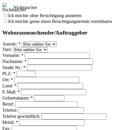
Nichtraucher
Ich möchte ohne Besichtigung anmieten
Ich möchte gerne einen Besichtigungstermin vereinbaren
Wohnraumsuchender/Auftraggeber
Anrede: *
Titel:
Vorname: *
Nachname: *
Straße Nr.: *
PLZ: *
Ort: *
Land: *
E-Mail: *
Geburtsdatum: *
Beruf:
Telefon:
Telefon geschäftlich:
Mobil: *
Fax: