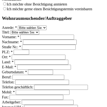
Ich möchte ohne Besichtigung anmieten
Ich möchte gerne einen Besichtigungstermin vereinbaren
Wohnraumsuchender/Auftraggeber
Anrede: *
Titel:
Vorname: *
Nachname: *
Straße Nr.: *
PLZ: *
Ort: *
Land: *
E-Mail: *
Geburtsdatum: *
Beruf:
Telefon:
Telefon geschäftlich:
Mobil: *
Fax:
Arbeitgeber: