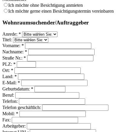
Ich möchte ohne Besichtigung anmieten
Ich möchte gerne einen Besichtigungstermin vereinbaren
Wohnraumsuchender/Auftraggeber
Anrede: *
Titel:
Vorname: *
Nachname: *
Straße Nr.: *
PLZ: *
Ort: *
Land: *
E-Mail: *
Geburtsdatum: *
Beruf:
Telefon:
Telefon geschäftlich:
Mobil: *
Fax:
Arbeitgeber: