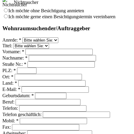
Nichtraucher
Ich möchte ohne Besichtigung anmieten
Ich möchte gerne einen Besichtigungstermin vereinbaren
Wohnraumsuchender/Auftraggeber
Anrede: *
Titel:
Vorname: *
Nachname: *
Straße Nr.: *
PLZ: *
Ort: *
Land: *
E-Mail: *
Geburtsdatum: *
Beruf:
Telefon:
Telefon geschäftlich:
Mobil: *
Fax:
Arbeitgeber: