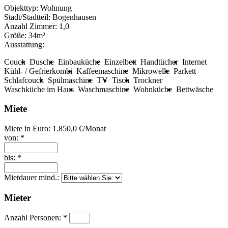
Objekttyp:
Wohnung
Stadt/Stadtteil:
Bogenhausen
Anzahl Zimmer:
1,0
Größe:
34m²
Ausstattung:
Couch
Dusche
Einbauküche
Einzelbett
Handtücher
Internet
Kühl- / Gefrierkombi
Kaffeemaschine
Mikrowelle
Parkett
Schlafcouch
Spülmaschine
TV
Tisch
Trockner
Waschküche im Haus
Waschmaschine
Wohnküche
Bettwäsche
Miete
Miete in Euro:
1.850,0 €/Monat
von: *
bis: *
Mietdauer mind.:
Mieter
Anzahl Personen: *