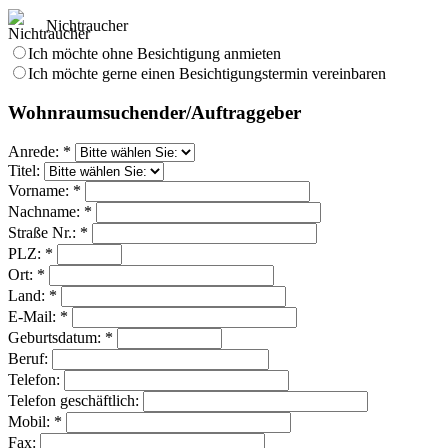
Nichtraucher
Ich möchte ohne Besichtigung anmieten
Ich möchte gerne einen Besichtigungstermin vereinbaren
Wohnraumsuchender/Auftraggeber
Anrede: *
Titel:
Vorname: *
Nachname: *
Straße Nr.: *
PLZ: *
Ort: *
Land: *
E-Mail: *
Geburtsdatum: *
Beruf:
Telefon:
Telefon geschäftlich:
Mobil: *
Fax: