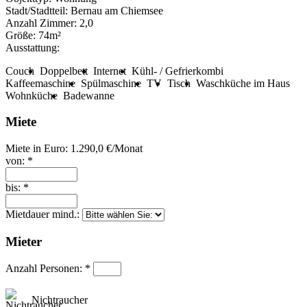
Stadt/Stadtteil:
Bernau am Chiemsee
Anzahl Zimmer:
2,0
Größe:
74m²
Ausstattung:
Couch
Doppelbett
Internet
Kühl- / Gefrierkombi
Kaffeemaschine
Spülmaschine
TV
Tisch
Waschküche im Haus
Wohnküche
Badewanne
Miete
Miete in Euro:
1.290,0 €/Monat
von: *
bis: *
Mietdauer mind.:
Mieter
Anzahl Personen: *
Nichtraucher