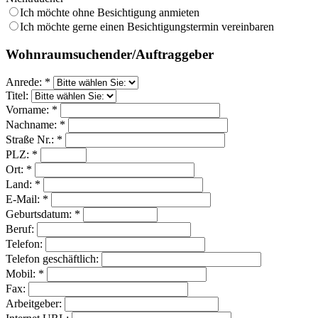
Ich möchte ohne Besichtigung anmieten
Ich möchte gerne einen Besichtigungstermin vereinbaren
Wohnraumsuchender/Auftraggeber
Anrede: *
Titel:
Vorname: *
Nachname: *
Straße Nr.: *
PLZ: *
Ort: *
Land: *
E-Mail: *
Geburtsdatum: *
Beruf:
Telefon:
Telefon geschäftlich:
Mobil: *
Fax:
Arbeitgeber: