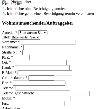
Nichtraucher
Ich möchte ohne Besichtigung anmieten
Ich möchte gerne einen Besichtigungstermin vereinbaren
Wohnraumsuchender/Auftraggeber
Anrede: *
Titel:
Vorname: *
Nachname: *
Straße Nr.: *
PLZ: *
Ort: *
Land: *
E-Mail: *
Geburtsdatum: *
Beruf:
Telefon:
Telefon geschäftlich:
Mobil: *
Fax:
Arbeitgeber: