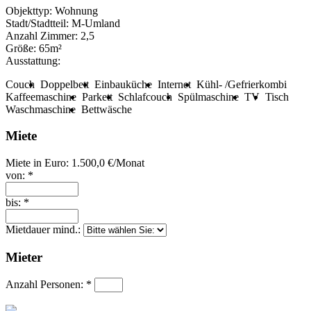
Objekttyp:
Wohnung
Stadt/Stadtteil:
M-Umland
Anzahl Zimmer:
2,5
Größe:
65m²
Ausstattung:
Couch
Doppelbett
Einbauküche
Internet
Kühl- /Gefrierkombi
Kaffeemaschine
Parkett
Schlafcouch
Spülmaschine
TV
Tisch
Waschmaschine
Bettwäsche
Miete
Miete in Euro:
1.500,0 €/Monat
von: *
bis: *
Mietdauer mind.:
Mieter
Anzahl Personen: *