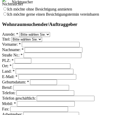
Nichtraucher
Ich möchte ohne Besichtigung anmieten
Ich möchte gerne einen Besichtigungstermin vereinbaren
Wohnraumsuchender/Auftraggeber
Anrede: *
Titel:
Vorname: *
Nachname: *
Straße Nr.: *
PLZ: *
Ort: *
Land: *
E-Mail: *
Geburtsdatum: *
Beruf:
Telefon:
Telefon geschäftlich:
Mobil: *
Fax:
Arbeitgeber: