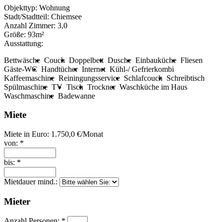
Objekttyp:
Wohnung
Stadt/Stadtteil:
Chiemsee
Anzahl Zimmer:
3,0
Größe:
93m²
Ausstattung:
Bettwäsche
Couch
Doppelbett
Dusche
Einbauküche
Fliesen
Gäste-WC
Handtücher
Internet
Kühl-/ Gefrierkombi
Kaffeemaschine
Reiningungsservice
Schlafcouch
Schreibtisch
Spülmaschine
TV
Tisch
Trockner
Waschküche im Haus
Waschmaschine
Badewanne
Miete
Miete in Euro:
1.750,0 €/Monat
von: *
bis: *
Mietdauer mind.:
Mieter
Anzahl Personen: *