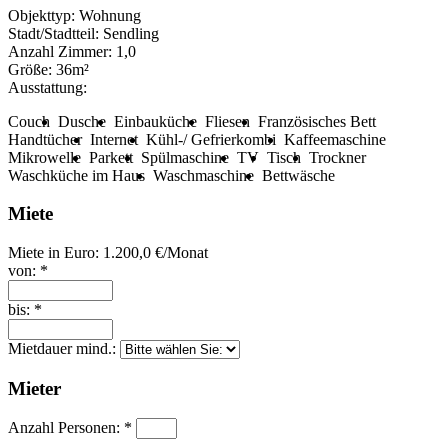
Objekttyp:
Wohnung
Stadt/Stadtteil:
Sendling
Anzahl Zimmer:
1,0
Größe:
36m²
Ausstattung:
Couch
Dusche
Einbauküche
Fliesen
Französisches Bett
Handtücher
Internet
Kühl-/ Gefrierkombi
Kaffeemaschine
Mikrowelle
Parkett
Spülmaschine
TV
Tisch
Trockner
Waschküche im Haus
Waschmaschine
Bettwäsche
Miete
Miete in Euro:
1.200,0 €/Monat
von: *
bis: *
Mietdauer mind.:
Mieter
Anzahl Personen: *