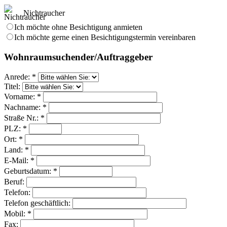
Nichtraucher
Ich möchte ohne Besichtigung anmieten
Ich möchte gerne einen Besichtigungstermin vereinbaren
Wohnraumsuchender/Auftraggeber
Anrede: *
Titel:
Vorname: *
Nachname: *
Straße Nr.: *
PLZ: *
Ort: *
Land: *
E-Mail: *
Geburtsdatum: *
Beruf:
Telefon:
Telefon geschäftlich:
Mobil: *
Fax: