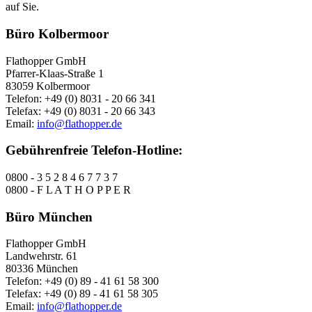
auf Sie.
Büro Kolbermoor
Flathopper GmbH
Pfarrer-Klaas-Straße 1
83059 Kolbermoor
Telefon: +49 (0) 8031 - 20 66 341
Telefax: +49 (0) 8031 - 20 66 343
Email:
info@flathopper.de
Gebührenfreie Telefon-Hotline:
0800 - 3 5 2 8 4 6 7 7 3 7
0800 - F L A T H O P P E R
Büro München
Flathopper GmbH
Landwehrstr. 61
80336 München
Telefon: +49 (0) 89 - 41 61 58 300
Telefax: +49 (0) 89 - 41 61 58 305
Email:
info@flathopper.de