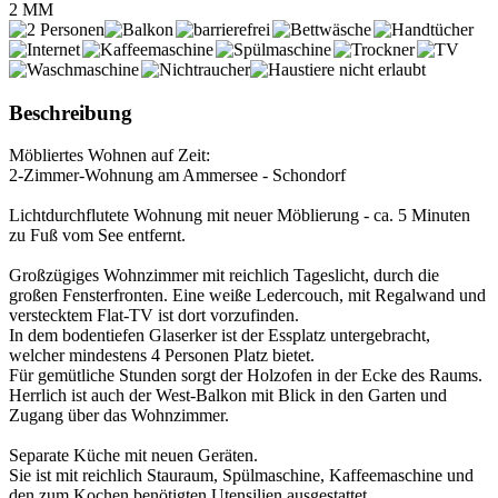
2 MM
Beschreibung
Möbliertes Wohnen auf Zeit:
2-Zimmer-Wohnung am Ammersee - Schondorf
Lichtdurchflutete Wohnung mit neuer Möblierung - ca. 5 Minuten
zu Fuß vom See entfernt.
Großzügiges Wohnzimmer mit reichlich Tageslicht, durch die
großen Fensterfronten. Eine weiße Ledercouch, mit Regalwand und
verstecktem Flat-TV ist dort vorzufinden.
In dem bodentiefen Glaserker ist der Essplatz untergebracht,
welcher mindestens 4 Personen Platz bietet.
Für gemütliche Stunden sorgt der Holzofen in der Ecke des Raums.
Herrlich ist auch der West-Balkon mit Blick in den Garten und
Zugang über das Wohnzimmer.
Separate Küche mit neuen Geräten.
Sie ist mit reichlich Stauraum, Spülmaschine, Kaffeemaschine und
den zum Kochen benötigten Utensilien ausgestattet.