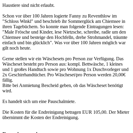
Haustiere sind nicht erlaubt.
Schon vor über 100 Jahren logierte Fanny zu Reventhlow im
"Schloss Winkl" und beschrieb ihr Sommerglück am Chiemsee in
ihren Tagebüchern. So konnte man folgende Eintragungen lesen:
"Male Frösche und Kinder, lese Nietzsche, schreibe, radle um den
Chiemsee und besteige den Hochfelln, drehe Strohmandel, träumte
einfach und bin glücklich". Was vor über 100 Jahren möglich war
gilt noch heute.
Gerne stellen wir ein Wäschesets pro Person zur Verfügung. Das
Wäscheset besteht pro Person aus: kompl. Bettwäsche, 1 kleines
und 1 großes Handtuch sowie pro Wohnung 1x Duschvorleger und
2x Geschirrhandtücher. Pro Wäscheset/pro Person werden 20,00€
fällig.
Bitte bei Anmietung Bescheid geben, ob das Wäscheset benötigt
wird.
Es handelt sich um eine Pauschalmiete.
Die Kosten für die Endreinigung betragen EUR 105,00. Der Mieter
übernimmt die Kosten der Endreinigung.